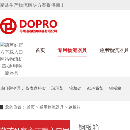
精益生产物流解决方案提供商！
首页
专用物流器具
通用物流器具
葫芦娃短视频APP安装下载进入架
乌龟车/平台车
化纤纺织行业
丝车/纺丝车
布车/布匹架
丝箱
钢板箱
热门关键词：
化工行业
仪表盘料架
玻璃架
轮胎架
AGV货架
钢板箱
货架系统
您的位置：
首页
>
通用物流器具
>
钢板箱
钢板箱