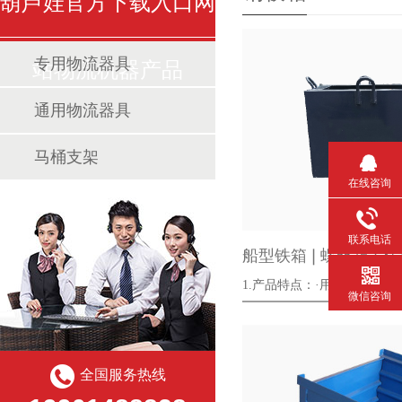
葫芦娃官方下载入口网
专用物流器具
站物流机器产品
通用物流器具
马桶支架
在线咨询
联系电话
船型铁箱❘螺丝箱❘标
1.产品特点：·用料充足
微信咨询
····
全国服务热线