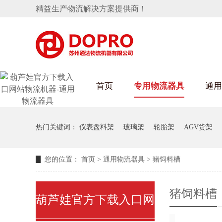
精益生产物流解决方案提供商！
首页
专用物流器具
通用
HULUWAIN葫芦娃下载最污架
隐藏式马桶水箱支架
手推车
汽车行业
变速箱托盘
保险杠料架
发动机料架
热门关键词：
仪表盘料架
玻璃架
轮胎架
AGV货架
轮胎架
冲压件料架
仪表盘料架
网箱
转向机料架
卫浴行业
消声器料架
KD包装箱
您的位置：
首页
>
通用物流器具
>
猪饲料槽
悬挂料架
塑料件存放料架
天窗料架
气瓶料架
减震器料架
汽车前端模块料架
猪饲料槽
葫芦娃官方下载入口网
前副车架料架
电池周转料架