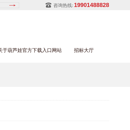
19901488828
咨询热线:
关于葫芦娃官方下载入口网站
招标大厅
葫芦娃HULUWA污官方下载入口网站
架
金属零件盒
建筑行业
铝型材架
玻璃架
幕墙架
浴缸托盘
金属托盘
包装行业
猪饲料槽