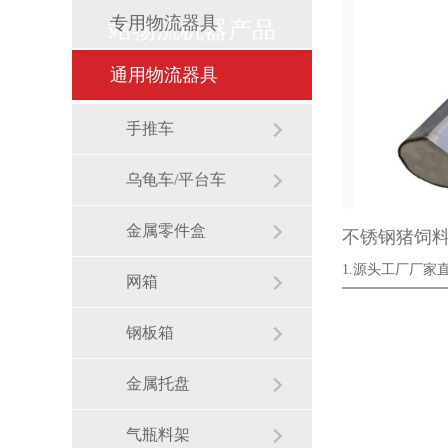
专用物流器具
站物流机器产品
通用物流器具
手推车
乌龟车/平台车
金属零件盒
不锈钢猪饲
1.源头工厂厂家直
网箱
2···
钢板箱
金属托盘
气瓶料架