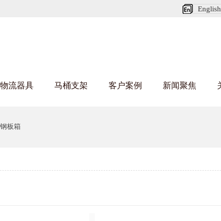
English
物流器具
马桶支架
客户案例
新闻聚焦
葫芦娃短视频APP安装下载进入架
乌龟车/平台车
化纤纺织行业
丝车/纺丝车
布车/布匹架
丝箱
钢板箱
钢板箱
化工行业
货架系统