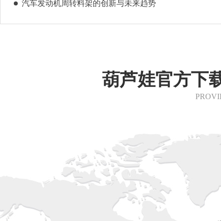
汽车发动机周转料架的创新与未来趋势
葫芦娃官方下载
PROVI