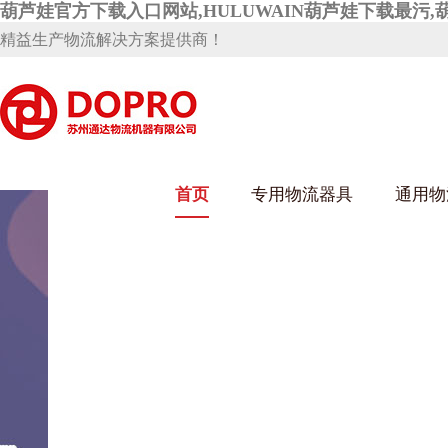
葫芦娃官方下载入口网站,HULUWAIN葫芦娃下载最污,
精益生产物流解决方案提供商！
葫芦娃短视频APP安装下载进入架
首页
专用物流器具
通用物
乌龟车/平台车
化纤纺织行业
丝车/纺丝车
布车/布匹架
丝箱
钢板箱
化工行业
货架系统