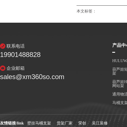
本文标签：
产品中
联系电话
19901488828
HULU
企业邮箱
葫芦娃短
架
sales@xm360so.com
葫芦娃H
网站架
通用物
马桶支
友情链接/link
壁挂马桶支架
货架厂家
荣创
吴江装修