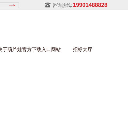
19901488828
咨询热线:
关于葫芦娃官方下载入口网站
招标大厅
葫芦娃HULUWA污官方下载入口网站
架
金属零件盒
建筑行业
铝型材架
玻璃架
幕墙架
浴缸托盘
金属托盘
包装行业
猪饲料槽