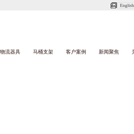
English
物流器具
马桶支架
客户案例
新闻聚焦
葫芦娃短视频APP安装下载进入架
乌龟车/平台车
化纤纺织行业
丝车/纺丝车
布车/布匹架
丝箱
钢板箱
化工行业
货架系统