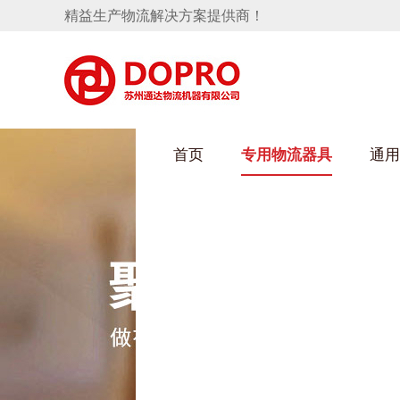
精益生产物流解决方案提供商！
首页
专用物流器具
通用
HULUWAIN葫芦娃下载最污架
隐藏式马桶水箱支架
手推车
汽车行业
变速箱托盘
保险杠料架
发动机料架
轮胎架
冲压件料架
仪表盘料架
网箱
转向机料架
卫浴行业
消声器料架
KD包装箱
悬挂料架
塑料件存放料架
天窗料架
气瓶料架
减震器料架
汽车前端模块料架
前副车架料架
电池周转料架