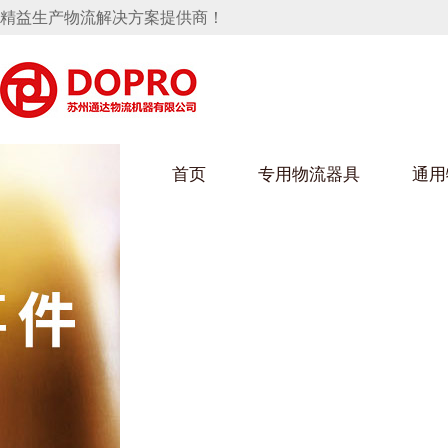
精益生产物流解决方案提供商！
首页
专用物流器具
通用
马桶水箱支架
UWAIN葫芦娃下载最污架
葫芦娃短视频
手推车
汽车行业
乌龟车/平台车
化纤纺织行业
托盘
保险杠料架
发动机料架
丝车/纺丝车
冲压件料架
仪表盘料架
料架
消声器料架
KD包装箱
网箱
卫浴行业
钢板箱
化工行业
架