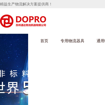
精益生产物流解决方案提供商！
首页
专用物流器具
通用
马桶水箱支架
UWAIN葫芦娃下载最污架
葫芦娃短视频
手推车
汽车行业
乌龟车/平台车
化纤纺织行业
托盘
保险杠料架
发动机料架
丝车/纺丝车
冲压件料架
仪表盘料架
料架
消声器料架
KD包装箱
网箱
卫浴行业
钢板箱
化工行业
架