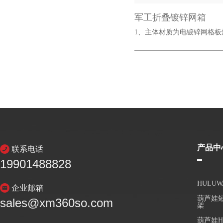
军工折叠镀锌网箱
1、主体材质为电镀锌网格
产品中
联系电话
19901488828
HULU
企业邮箱
葫芦娃短
sales@xm360so.com
架
葫芦娃H