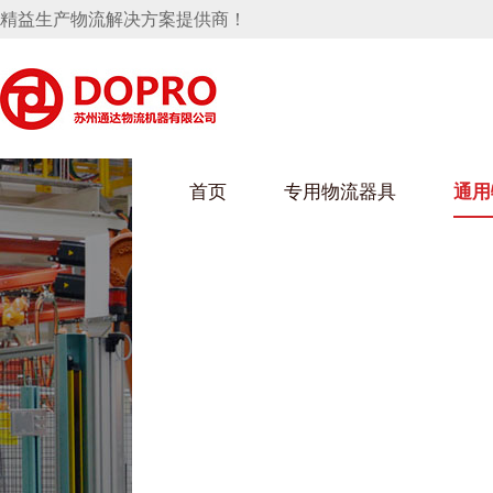
精益生产物流解决方案提供商！
首页
专用物流器具
通用
马桶水箱支架
UWAIN葫芦娃下载最污架
葫芦娃短视频
手推车
汽车行业
乌龟车/平台车
化纤纺织行业
托盘
保险杠料架
发动机料架
丝车/纺丝车
冲压件料架
仪表盘料架
料架
消声器料架
KD包装箱
网箱
卫浴行业
钢板箱
化工行业
架