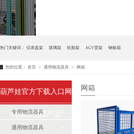
气瓶料架
货架系统
热门关键词：
仪表盘架
玻璃架
轮胎架
AGV货架
钢板箱
您的位置：
首页
>
通用物流器具
>
网箱
网箱
葫芦娃官方下载入口网
专用物流器具
站物流机器产品
通用物流器具