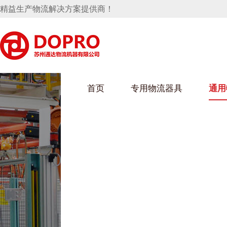
精益生产物流解决方案提供商！
首页
专用物流器具
通用
马桶水箱支架
UWAIN葫芦娃下载最污架
葫芦娃短视频
手推车
汽车行业
乌龟车/平台车
化纤纺织行业
托盘
保险杠料架
发动机料架
丝车/纺丝车
冲压件料架
仪表盘料架
料架
消声器料架
KD包装箱
网箱
卫浴行业
钢板箱
化工行业
架