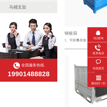
马桶支架
钢板箱
QQ咨询
1、可折叠存放，节省储存空间
联系电话
全国服务热线
在线留言
19901488828
微信扫一扫