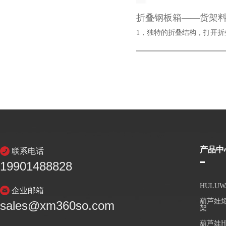
折叠钢板箱——货架
1，独特的折叠结构，打
产品中
联系电话
19901488828
HULU
企业邮箱
葫芦娃短
sales@xm360so.com
架
葫芦娃H