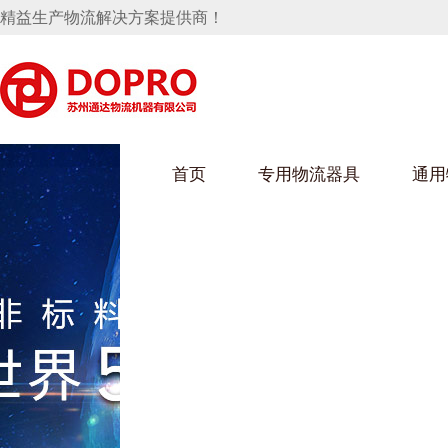
精益生产物流解决方案提供商！
首页
专用物流器具
通用
马桶水箱支架
UWAIN葫芦娃下载最污架
葫芦娃短视频
手推车
汽车行业
乌龟车/平台车
化纤纺织行业
托盘
保险杠料架
发动机料架
丝车/纺丝车
冲压件料架
仪表盘料架
料架
消声器料架
KD包装箱
网箱
卫浴行业
钢板箱
化工行业
架