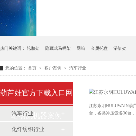
气瓶料架
货架系统
热门关键词：
轮胎架
隐藏式马桶架
网箱
金属托盘
浴缸架
您的位置：
首页
>
客户案例
>
汽车行业
葫芦娃官方下载入口网
江苏永明HULUWAIN葫
汽车行业
台，各类冲压设备36台
站物流机器案例
化纤纺织行业