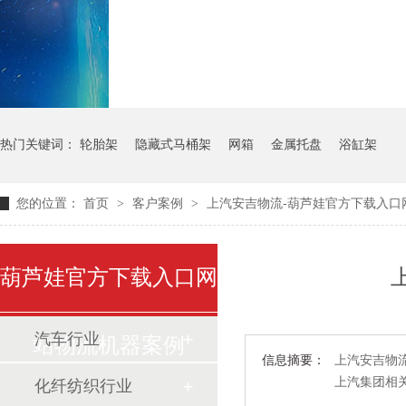
气瓶料架
货架系统
热门关键词：
轮胎架
隐藏式马桶架
网箱
金属托盘
浴缸架
您的位置：
首页
>
客户案例
>
上汽安吉物流-葫芦娃官方下载入口
葫芦娃官方下载入口网
汽车行业
站物流机器案例
信息摘要：
上汽安吉物流
上汽集团相
化纤纺织行业