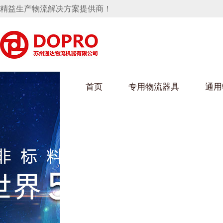
精益生产物流解决方案提供商！
首页
专用物流器具
通用
马桶水箱支架
UWAIN葫芦娃下载最污架
葫芦娃短视频
手推车
汽车行业
乌龟车/平台车
化纤纺织行业
托盘
保险杠料架
发动机料架
丝车/纺丝车
冲压件料架
仪表盘料架
料架
消声器料架
KD包装箱
网箱
卫浴行业
钢板箱
化工行业
架