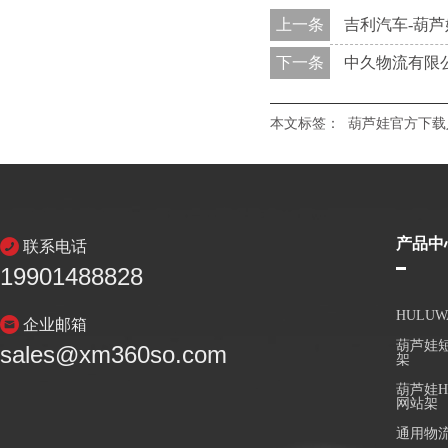
上一条
吉利汽车-葫
下一条
中久物流有限
本文标签：
葫芦娃官方下载
产品中
联系电话
19901488828
HULU
企业邮箱
葫芦娃短
sales@xm360so.com
架
葫芦娃H
网站架
通用物