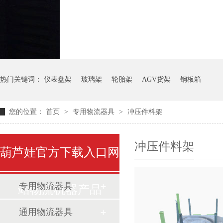
气瓶料架
货架系统
热门关键词：
仪表盘架
玻璃架
轮胎架
AGV货架
钢板箱
您的位置：
首页
>
专用物流器具
>
冲压件料架
冲压件料架
葫芦娃官方下载入口网
专用物流器具
站物流机器产品
通用物流器具