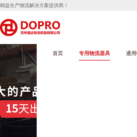
精益生产物流解决方案提供商！
首页
专用物流器具
通用
马桶水箱支架
UWAIN葫芦娃下载最污架
葫芦娃短视频
手推车
汽车行业
乌龟车/平台车
化纤纺织行业
托盘
保险杠料架
发动机料架
丝车/纺丝车
冲压件料架
仪表盘料架
料架
消声器料架
KD包装箱
网箱
卫浴行业
钢板箱
化工行业
架