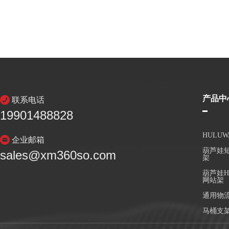
产品中
联系电话
19901488828
HULU
企业邮箱
葫芦娃短
sales@xm360so.com
架
葫芦娃H
网站架
通用物
马桶支