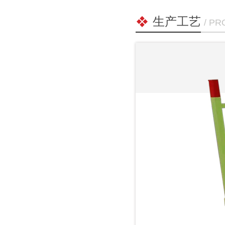
生产工艺
/ P