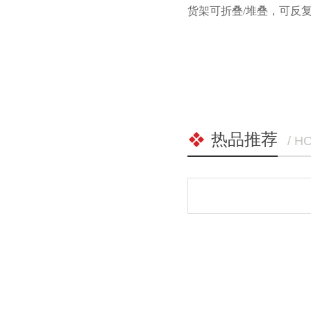
货架可折叠/堆叠，可反
热品推荐
/ H