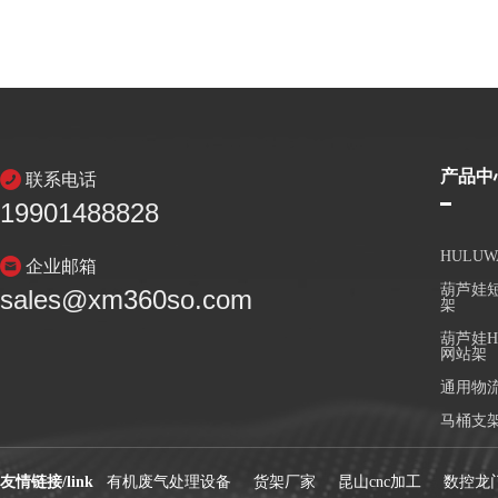
产品中
联系电话
19901488828
HULU
企业邮箱
葫芦娃短
sales@xm360so.com
架
葫芦娃H
网站架
通用物
马桶支
友情链接/link
有机废气处理设备
货架厂家
昆山cnc加工
数控龙