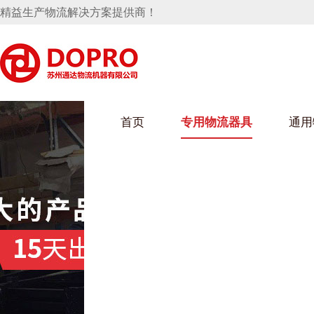
精益生产物流解决方案提供商！
首页
专用物流器具
通用
马桶水箱支架
UWAIN葫芦娃下载最污架
葫芦娃短视频
手推车
汽车行业
乌龟车/平台车
化纤纺织行业
托盘
保险杠料架
发动机料架
丝车/纺丝车
冲压件料架
仪表盘料架
料架
消声器料架
KD包装箱
网箱
卫浴行业
钢板箱
化工行业
架