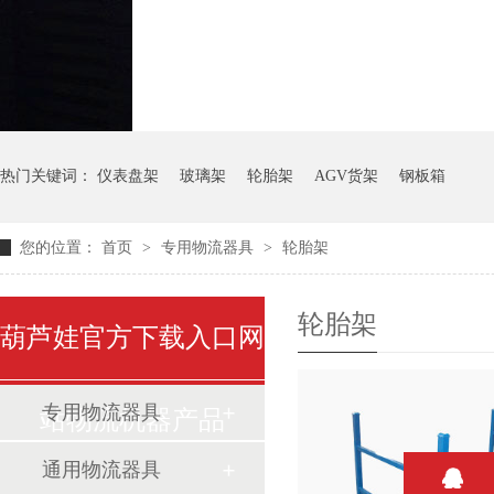
气瓶料架
货架系统
热门关键词：
仪表盘架
玻璃架
轮胎架
AGV货架
钢板箱
您的位置：
首页
>
专用物流器具
>
轮胎架
轮胎架
葫芦娃官方下载入口网
专用物流器具
站物流机器产品
通用物流器具