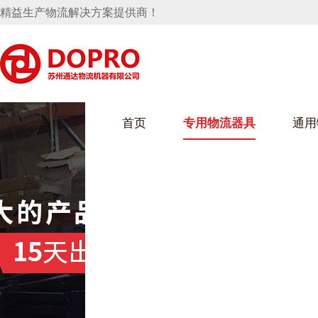
精益生产物流解决方案提供商！
首页
专用物流器具
通用
马桶水箱支架
UWAIN葫芦娃下载最污架
葫芦娃短视频
手推车
汽车行业
乌龟车/平台车
化纤纺织行业
托盘
保险杠料架
发动机料架
丝车/纺丝车
冲压件料架
仪表盘料架
料架
消声器料架
KD包装箱
网箱
卫浴行业
钢板箱
化工行业
架