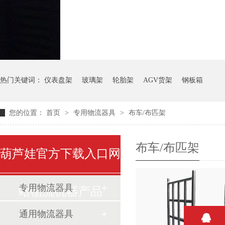
气瓶料架
货架系统
热门关键词：
仪表盘架
玻璃架
轮胎架
AGV货架
钢板箱
您的位置：
首页
>
专用物流器具
>
布车/布匹架
布车/布匹架
葫芦娃官方下载入口网
专用物流器具
站物流机器产品
通用物流器具