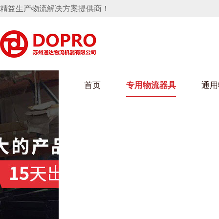
精益生产物流解决方案提供商！
首页
专用物流器具
通用
马桶水箱支架
UWAIN葫芦娃下载最污架
葫芦娃短视频
手推车
汽车行业
乌龟车/平台车
化纤纺织行业
托盘
保险杠料架
发动机料架
丝车/纺丝车
冲压件料架
仪表盘料架
料架
消声器料架
KD包装箱
网箱
卫浴行业
钢板箱
化工行业
架