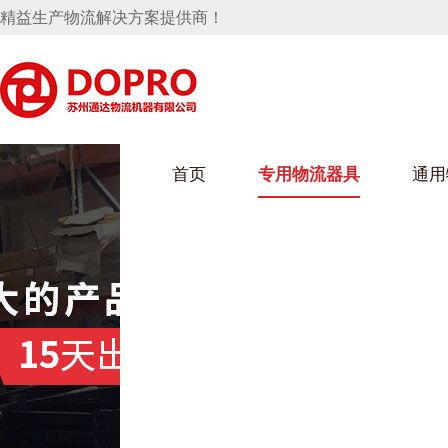
精益生产物流解决方案提供商！
首页
专用物流器具
通用
马桶水箱支架
UWAIN葫芦娃下载最污架
葫芦娃短视频
手推车
汽车行业
乌龟车/平台车
化纤纺织行业
托盘
保险杠料架
发动机料架
丝车/纺丝车
冲压件料架
仪表盘料架
料架
消声器料架
KD包装箱
网箱
卫浴行业
钢板箱
化工行业
架