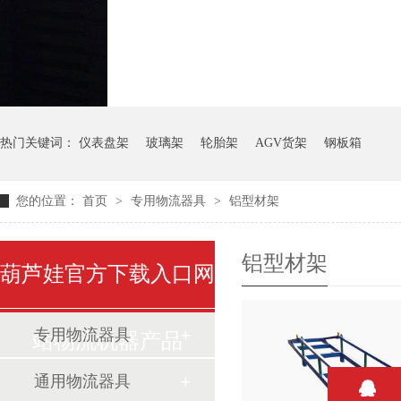
气瓶料架
货架系统
热门关键词：
仪表盘架
玻璃架
轮胎架
AGV货架
钢板箱
您的位置：
首页
>
专用物流器具
>
铝型材架
铝型材架
葫芦娃官方下载入口网
专用物流器具
站物流机器产品
通用物流器具