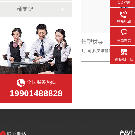
QQ咨询
马桶支架
联系电话
在线留言
铝型材架
1、可多层堆叠静放以及运输
微信扫一扫
全国服务热线
19901488828
产品中
联系电话