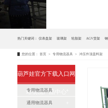
气瓶料架
货架
热门关键词：
仪表盘架
玻璃架
轮胎架
AGV货架
钢
您的位置：
首页
>
专用物流器具
>
冲压件顶盖料架
葫芦娃官方下载入口网
专用物流器具
站物流产品中心
通用物流器具