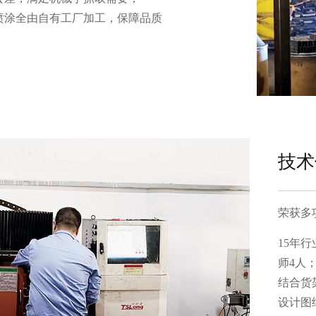
涂全由自有工厂加工，保障品质
技术
荣获多项
15年行
师4人
结合货架
设计图