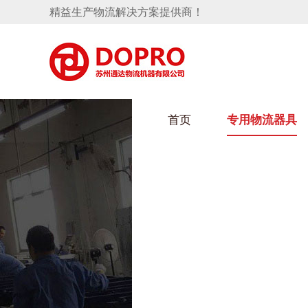
精益生产物流解决方案提供商！
首页
专用物流器具
隐藏式马桶水箱支架
HULUWAIN葫芦娃下载最污架
葫芦
手推车
汽车行业
乌龟
化纤
变速箱托盘
保险杠料架
发动机料架
丝车
轮胎架
冲压件料架
仪表盘料架
转向机料架
消声器料架
KD包装箱
网箱
卫浴行业
钢板
化工
悬挂料架