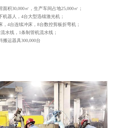
积30,000㎡，生产车间占地25,000㎡；
下机器人，4台大型迅镭激光机；
床，4台连续冲床，8台数控剪板折弯机；
水线，1条制管机流水线；
搬运器具300,000台