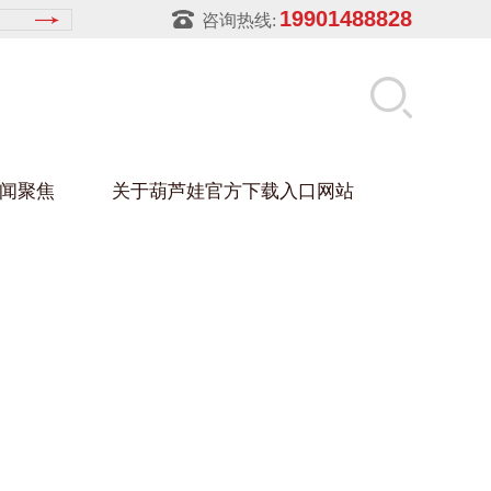
19901488828
咨询热线:
闻聚焦
关于葫芦娃官方下载入口网站
LUWA污官方下载入口网站
玻璃架
幕墙架
浴缸托盘