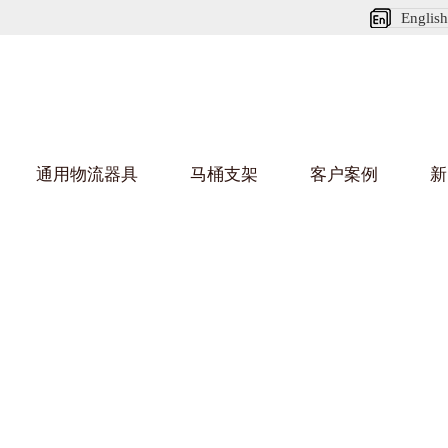
English
通用物流器具
马桶支架
客户案例
新
娃短视频APP安装下载进入架
葫芦娃HU
架
车/平台车
纺织行业
金属零件盒
建筑行业
/纺丝车
布车/布匹架
丝箱
铝型材架
箱
行业
金属托盘
包装行业