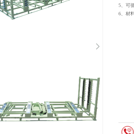
5
6、