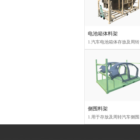
电池箱体料架
1.汽车电池箱体存放及周转运输专用料架；2.使用Q235钢材，承载性能强
侧围料架
1.用于存放及周转汽车侧围板，自动化流水线专用料架；2.整体采用钢结构