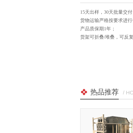
15天出样，30天批量交付
货物运输严格按要求进行包装
产品质保期1年；
货架可折叠/堆叠，可反复
热品推荐
/ H