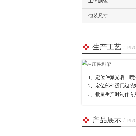
主体颜色
包装尺寸
生产工艺
/ P
1、定位件激光后，
2、定位部件适用组
3、批量生产时制
产品展示
/ P