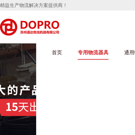
精益生产物流解决方案提供商！
首页
专用物流器具
通用
马桶水箱支架
UWAIN葫芦娃下载最污架
葫芦娃短视频
手推车
汽车行业
乌龟车/平台车
化纤纺织行业
托盘
保险杠料架
发动机料架
丝车/纺丝车
冲压件料架
仪表盘料架
料架
消声器料架
KD包装箱
网箱
卫浴行业
钢板箱
化工行业
架