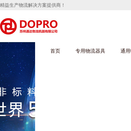
精益生产物流解决方案提供商！
首页
专用物流器具
通用
马桶水箱支架
UWAIN葫芦娃下载最污架
葫芦娃短视频
手推车
汽车行业
乌龟车/平台车
化纤纺织行业
托盘
保险杠料架
发动机料架
丝车/纺丝车
冲压件料架
仪表盘料架
料架
消声器料架
KD包装箱
网箱
卫浴行业
钢板箱
化工行业
架