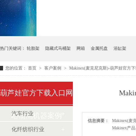
气瓶料架
货架系统
热门关键词：
轮胎架
隐藏式马桶架
网箱
金属托盘
浴缸架
您的位置：
首页
>
客户案例
>
Makinex(麦克尼克斯)-葫芦娃
葫芦娃官方下载入口网
Ma
汽车行业
站物流机器案例
信息摘要：
Makine
Makinex产
化纤纺织行业