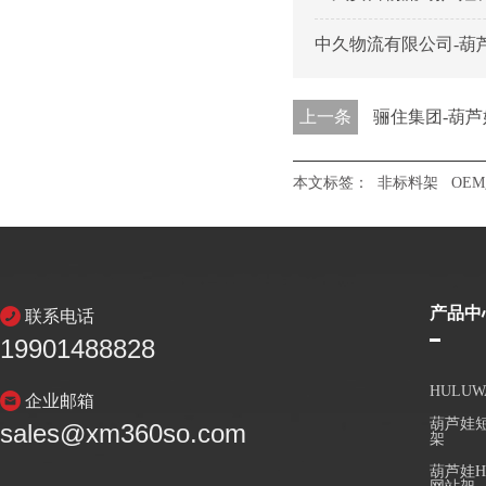
中久物流有限公司-葫
上一条
骊住集团-葫
本文标签：
非标料架
OE
产品中
联系电话
19901488828
HULU
企业邮箱
葫芦娃短
sales@xm360so.com
架
葫芦娃H