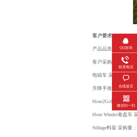
客户要求
QQ咨询
产品品质和价格成本
客户采购产品及采购
联系电话
电镐车 采购量：每年
在线留言
升降手推工作车 采购量
Hose2Go恒压塑料水箱
微信扫一扫
Hose Winder卷盘车 
Stillage料架 采购量