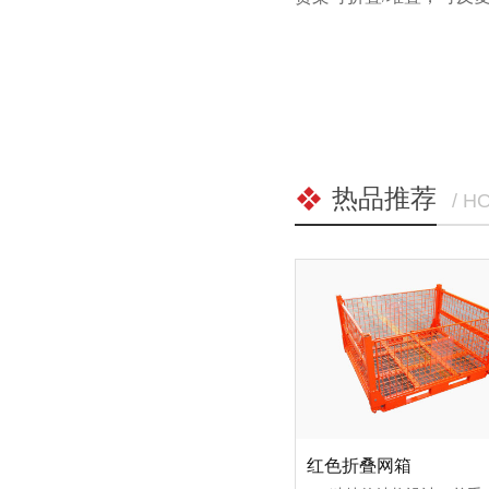
热品推荐
/ H
红色折叠网箱