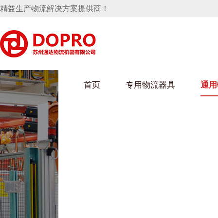
精益生产物流解决方案提供商！
首页
专用物流器具
通用
马桶水箱支架
UWAIN葫芦娃下载最污架
葫芦娃短视频
手推车
汽车行业
乌龟车/平台车
化纤纺织行业
托盘
保险杠料架
发动机料架
丝车/纺丝车
冲压件料架
仪表盘料架
料架
消声器料架
KD包装箱
网箱
卫浴行业
钢板箱
化工行业
架