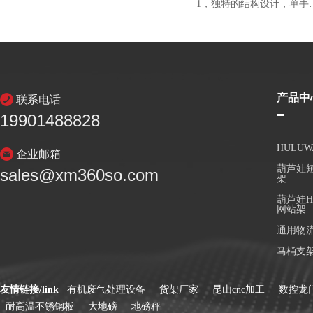
1，独特的结构设计，单手就能方便打开、折叠；2，集托盘和货架及周转箱功能于一体；3，焊接结构更加牢固；4，
产品中
联系电话
19901488828
HULU
企业邮箱
葫芦娃短
sales@xm360so.com
架
葫芦娃H
网站架
通用物
马桶支
友情链接/link
有机废气处理设备
货架厂家
昆山cnc加工
数控龙
耐高温不锈钢板
大地磅
地磅秤