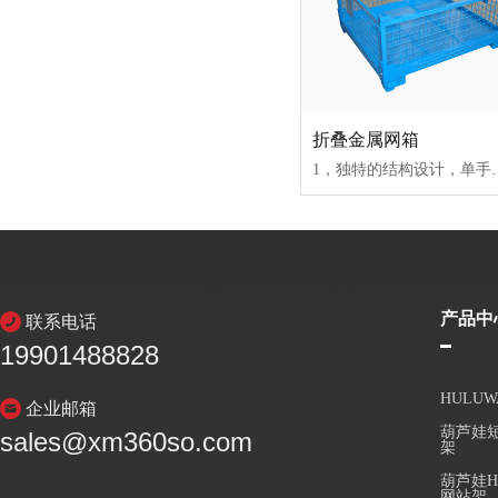
折叠金属网箱
1，独特的结构设计，单手就能方便打开、折叠；2，集托盘和货架及周转箱功能于一体；3，焊接结构更加牢固；4
产品中
联系电话
19901488828
HULU
企业邮箱
葫芦娃短
sales@xm360so.com
架
葫芦娃H
网站架