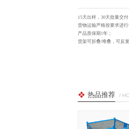
15天出样，30天批量交付
货物运输严格按要求进行包装
产品质保期1年；
货架可折叠/堆叠，
热品推荐
/ H