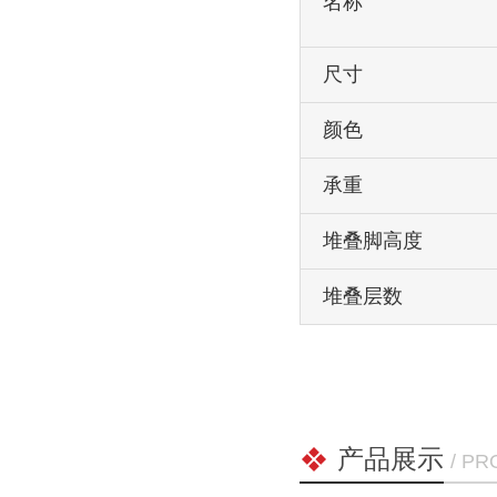
名称
尺寸
颜色
承重
堆叠脚高度
堆叠层数
产品展示
/ P