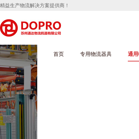
精益生产物流解决方案提供商！
首页
专用物流器具
通用
马桶水箱支架
UWAIN葫芦娃下载最污架
葫芦娃短视频
手推车
汽车行业
乌龟车/平台车
化纤纺织行业
托盘
保险杠料架
发动机料架
丝车/纺丝车
冲压件料架
仪表盘料架
料架
消声器料架
KD包装箱
网箱
卫浴行业
钢板箱
化工行业
架