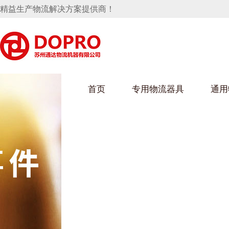
精益生产物流解决方案提供商！
首页
专用物流器具
通用
马桶水箱支架
UWAIN葫芦娃下载最污架
葫芦娃短视频
手推车
汽车行业
乌龟车/平台车
化纤纺织行业
托盘
保险杠料架
发动机料架
丝车/纺丝车
冲压件料架
仪表盘料架
料架
消声器料架
KD包装箱
网箱
卫浴行业
钢板箱
化工行业
架