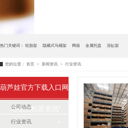
气瓶料架
货架系统
热门关键词：
轮胎架
隐藏式马桶架
网箱
金属托盘
浴缸架
您的位置：
首页
>
新闻资讯
>
行业资讯
葫芦娃官方下载入口网
公司动态
站物流机器资讯
行业资讯