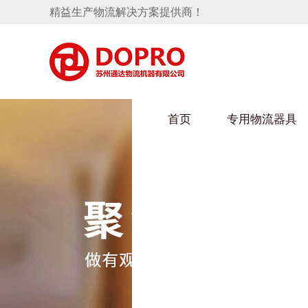
精益生产物流解决方案提供商！
首页
专用物流器具
隐藏式马桶水箱支架
HULUWAIN葫芦娃下载最污架
葫芦
手推车
汽车行业
乌龟
化纤
变速箱托盘
保险杠料架
发动机料架
丝车
轮胎架
冲压件料架
仪表盘料架
转向机料架
消声器料架
KD包装箱
网箱
卫浴行业
钢板
化工
悬挂料架