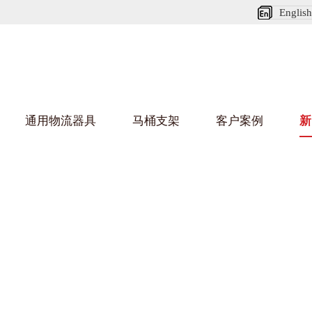
English
通用物流器具
马桶支架
客户案例
新
娃短视频APP安装下载进入架
葫芦娃HU
架
车/平台车
纺织行业
金属零件盒
建筑行业
/纺丝车
布车/布匹架
丝箱
铝型材架
箱
行业
金属托盘
包装行业