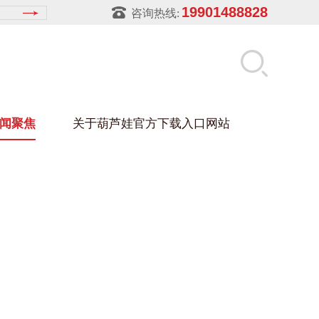
19901488828
咨询热线:
闻聚焦
关于葫芦娃官方下载入口网站
LUWA污官方下载入口网站
玻璃架
幕墙架
浴缸托盘