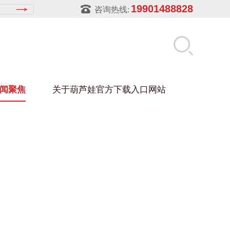
19901488828
咨询热线:
闻聚焦
关于葫芦娃官方下载入口网站
LUWA污官方下载入口网站
玻璃架
幕墙架
浴缸托盘