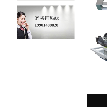
咨询热线
19901488828