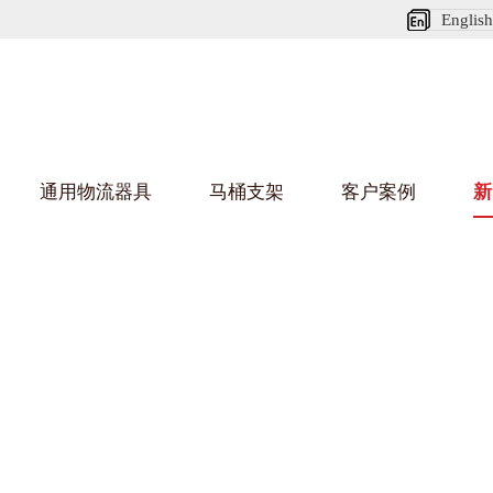
English
通用物流器具
马桶支架
客户案例
新
娃短视频APP安装下载进入架
葫芦娃HU
架
车/平台车
纺织行业
金属零件盒
建筑行业
/纺丝车
布车/布匹架
丝箱
铝型材架
箱
行业
金属托盘
包装行业