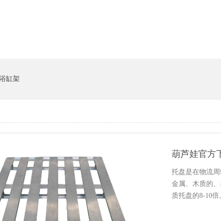
系统
猪饲料槽
浴缸架
托盘是在物流周转
金属、木质的
质托盘的8-10倍