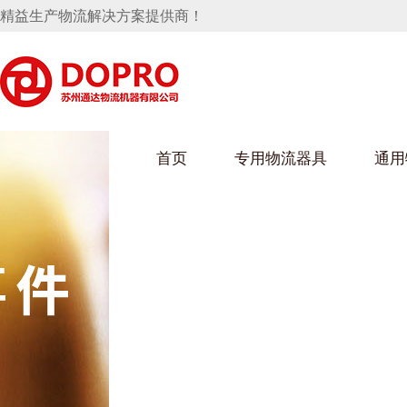
精益生产物流解决方案提供商！
首页
专用物流器具
通用
马桶水箱支架
UWAIN葫芦娃下载最污架
葫芦娃短视频
手推车
汽车行业
乌龟车/平台车
化纤纺织行业
托盘
保险杠料架
发动机料架
丝车/纺丝车
冲压件料架
仪表盘料架
料架
消声器料架
KD包装箱
网箱
卫浴行业
钢板箱
化工行业
架