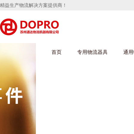
精益生产物流解决方案提供商！
首页
专用物流器具
通用
马桶水箱支架
UWAIN葫芦娃下载最污架
葫芦娃短视频
手推车
汽车行业
乌龟车/平台车
化纤纺织行业
托盘
保险杠料架
发动机料架
丝车/纺丝车
冲压件料架
仪表盘料架
料架
消声器料架
KD包装箱
网箱
卫浴行业
钢板箱
化工行业
架