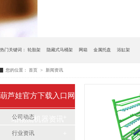
气瓶料架
货架系统
热门关键词：
轮胎架
隐藏式马桶架
网箱
金属托盘
浴缸架
您的位置：
首页
>
新闻资讯
葫芦娃官方下载入口网
公司动态
站物流机器资讯
行业资讯