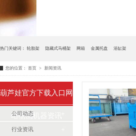
气瓶料架
货架系统
热门关键词：
轮胎架
隐藏式马桶架
网箱
金属托盘
浴缸架
您的位置：
首页
>
新闻资讯
葫芦娃官方下载入口网
公司动态
站物流机器资讯
行业资讯