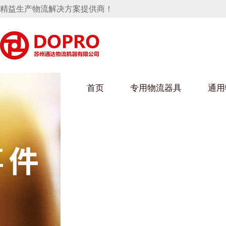
精益生产物流解决方案提供商！
首页
专用物流器具
通用
马桶水箱支架
UWAIN葫芦娃下载最污架
葫芦娃短视频
手推车
汽车行业
乌龟车/平台车
化纤纺织行业
托盘
保险杠料架
发动机料架
丝车/纺丝车
冲压件料架
仪表盘料架
料架
消声器料架
KD包装箱
网箱
卫浴行业
钢板箱
化工行业
架