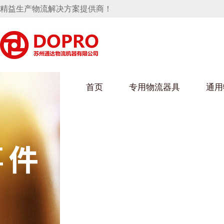
精益生产物流解决方案提供商！
首页
专用物流器具
通用
马桶水箱支架
UWAIN葫芦娃下载最污架
葫芦娃短视频
手推车
汽车行业
乌龟车/平台车
化纤纺织行业
托盘
保险杠料架
发动机料架
丝车/纺丝车
冲压件料架
仪表盘料架
料架
消声器料架
KD包装箱
网箱
卫浴行业
钢板箱
化工行业
架