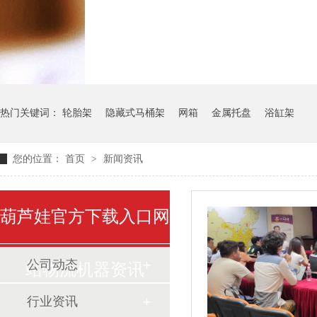
气瓶料架
货架系统
热门关键词：
轮胎架
隐藏式马桶架
网箱
金属托盘
浴缸架
您的位置：
首页
>
新闻资讯
葫芦娃官方下载入口网
公司动态
站物流机器资讯
行业资讯