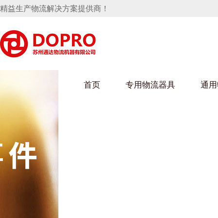
精益生产物流解决方案提供商！
首页
专用物流器具
通用
马桶水箱支架
UWAIN葫芦娃下载最污架
葫芦娃短视频
手推车
汽车行业
乌龟车/平台车
化纤纺织行业
托盘
保险杠料架
发动机料架
丝车/纺丝车
冲压件料架
仪表盘料架
料架
消声器料架
KD包装箱
网箱
卫浴行业
钢板箱
化工行业
架