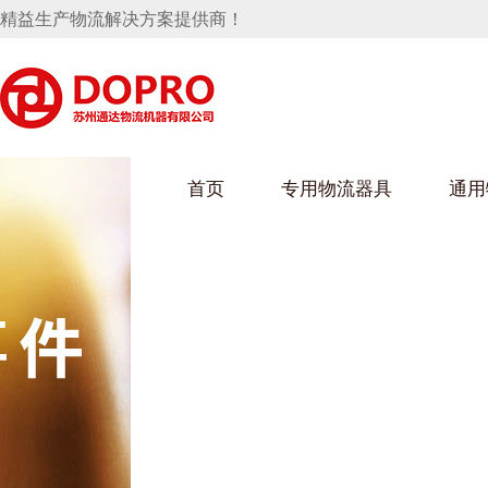
精益生产物流解决方案提供商！
首页
专用物流器具
通用
马桶水箱支架
UWAIN葫芦娃下载最污架
葫芦娃短视频
手推车
汽车行业
乌龟车/平台车
化纤纺织行业
托盘
保险杠料架
发动机料架
丝车/纺丝车
冲压件料架
仪表盘料架
料架
消声器料架
KD包装箱
网箱
卫浴行业
钢板箱
化工行业
架