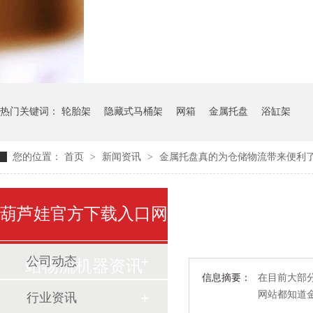
气瓶料架
货架系统
热门关键词：
轮胎架
隐藏式马桶架
网箱
金属托盘
浴缸架
您的位置：
首页
>
新闻资讯
>
金属托盘真的为仓储物流带来便利
葫芦娃官方下载入口网
公司动态
站物流机器资讯
信息摘要：
在目前大部分
网站都知道
行业资讯