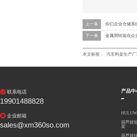
上一条
你们企业仓储系
下一条
金属周转箱在企
本文标签：
汽车料架生产厂
产品中
联系电话
19901488828
HULU
企业邮箱
葫芦娃短
sales@xm360so.com
架
葫芦娃H