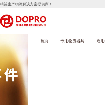
精益生产物流解决方案提供商！
首页
专用物流器具
通用
马桶水箱支架
UWAIN葫芦娃下载最污架
葫芦娃短视频
手推车
汽车行业
乌龟车/平台车
化纤纺织行业
托盘
保险杠料架
发动机料架
丝车/纺丝车
冲压件料架
仪表盘料架
料架
消声器料架
KD包装箱
网箱
卫浴行业
钢板箱
化工行业
架