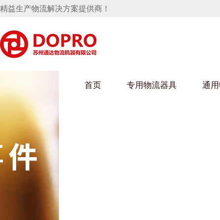
精益生产物流解决方案提供商！
首页
专用物流器具
通用
马桶水箱支架
UWAIN葫芦娃下载最污架
葫芦娃短视频
手推车
汽车行业
乌龟车/平台车
化纤纺织行业
托盘
保险杠料架
发动机料架
丝车/纺丝车
冲压件料架
仪表盘料架
料架
消声器料架
KD包装箱
网箱
卫浴行业
钢板箱
化工行业
架