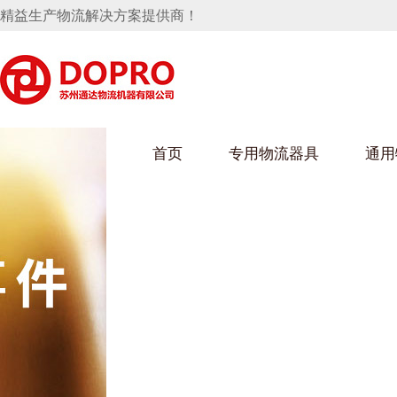
精益生产物流解决方案提供商！
首页
专用物流器具
通用
马桶水箱支架
UWAIN葫芦娃下载最污架
葫芦娃短视频
手推车
汽车行业
乌龟车/平台车
化纤纺织行业
托盘
保险杠料架
发动机料架
丝车/纺丝车
冲压件料架
仪表盘料架
料架
消声器料架
KD包装箱
网箱
卫浴行业
钢板箱
化工行业
架