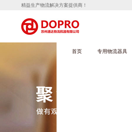
精益生产物流解决方案提供商！
首页
专用物流器具
隐藏式马桶水箱支架
HULUWAIN葫芦娃下载最污架
葫芦
手推车
汽车行业
乌龟
化纤
变速箱托盘
保险杠料架
发动机料架
丝车
轮胎架
冲压件料架
仪表盘料架
转向机料架
消声器料架
KD包装箱
网箱
卫浴行业
钢板
化工
悬挂料架