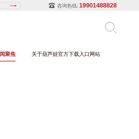
19901488828
咨询热线:
闻聚焦
关于葫芦娃官方下载入口网站
LUWA污官方下载入口网站
玻璃架
幕墙架
浴缸托盘