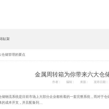
系统
猪饲料槽
浴缸架
大仓储管理的要点
金属周转箱为你带来六大仓
作者：
编辑：
来源：
发布日期： 2
仓储物流系统是目前市场上大部分企业都有着的一套完整系统，而对于仓
体的成本开支，并且配备到…