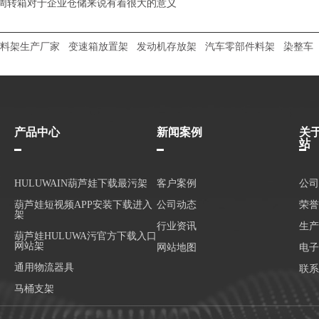
周转箱对于企业仓储来说有着很大的意义
料架生产厂家
变速箱放置架
发动机存放架
汽车零部件料架
染整车
产品中心
新闻案例
关
站
HULUWAIN葫芦娃下载最污架
客户案例
公司
葫芦娃短视频APP安装下载进入
公司动态
荣誉
架
行业资讯
生产
葫芦娃HULUWA污官方下载入口
网站架
网站地图
电子
通用物流器具
联系
马桶支架