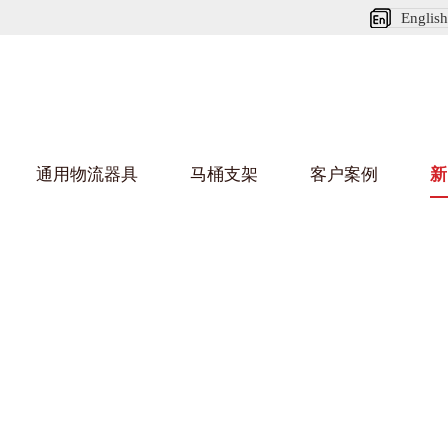
English
通用物流器具
马桶支架
客户案例
新
娃短视频APP安装下载进入架
葫芦娃HU
架
车/平台车
纺织行业
金属零件盒
建筑行业
/纺丝车
布车/布匹架
丝箱
铝型材架
箱
行业
金属托盘
包装行业