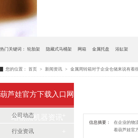
气瓶料架
货架系统
热门关键词：
轮胎架
隐藏式马桶架
网箱
金属托盘
浴缸架
您的位置：
首页
>
新闻资讯
>
金属周转箱对于企业仓储来说有着
葫芦娃官方下载入口网
公司动态
站物流机器资讯
信息摘要：
在企业的物流
着葫芦娃官
行业资讯