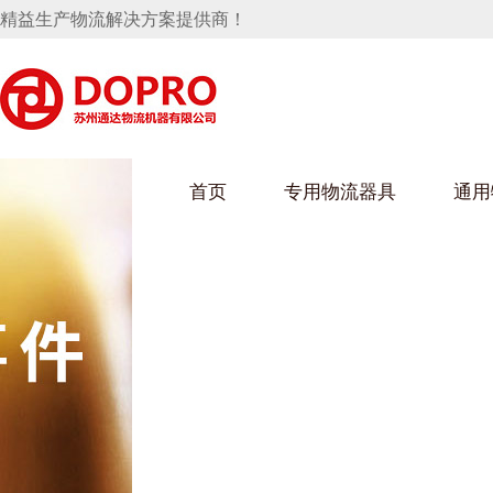
精益生产物流解决方案提供商！
首页
专用物流器具
通用
马桶水箱支架
UWAIN葫芦娃下载最污架
葫芦娃短视频
手推车
汽车行业
乌龟车/平台车
化纤纺织行业
托盘
保险杠料架
发动机料架
丝车/纺丝车
冲压件料架
仪表盘料架
料架
消声器料架
KD包装箱
网箱
卫浴行业
钢板箱
化工行业
架