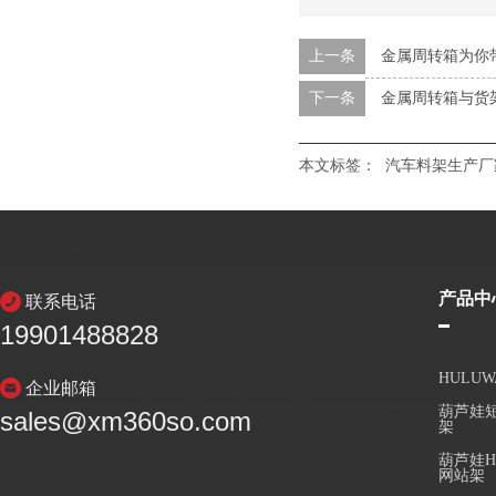
上一条
金属周转箱为你
下一条
金属周转箱与货
本文标签：
汽车料架生产厂
产品中
联系电话
19901488828
HULU
企业邮箱
葫芦娃短
sales@xm360so.com
架
葫芦娃H
网站架