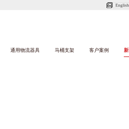
English
通用物流器具
马桶支架
客户案例
新
娃短视频APP安装下载进入架
葫芦娃HU
架
车/平台车
纺织行业
金属零件盒
建筑行业
/纺丝车
布车/布匹架
丝箱
铝型材架
箱
行业
金属托盘
包装行业