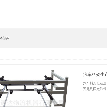
系统
猪饲料槽
浴缸架
汽车料架生
汽车料架是在运输
要起到固定和保护