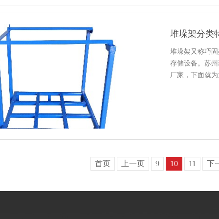
堆垛架分类
堆垛架又称巧固架
存储设备
厂家，下面就
首页
上一页
9
10
11
下