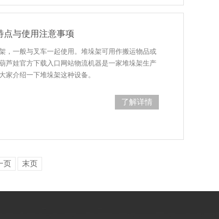
特点与使用注意事项
，一般与叉车一起使用。堆垛架可用作搬运物品或
。苏州葫芦娃官方下载入口网站物流机器是一家堆垛架生产
为大家介绍一下堆垛架这种设备。
了解详情
一页
末页