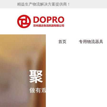
精益生产物流解决方案提供商！
首页
专用物流器具
隐藏式马桶水箱支架
HULUWAIN葫芦娃下载最污架
葫芦
手推车
汽车行业
乌龟
化纤
变速箱托盘
保险杠料架
发动机料架
丝车
轮胎架
冲压件料架
仪表盘料架
转向机料架
消声器料架
KD包装箱
网箱
卫浴行业
钢板
化工
悬挂料架