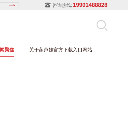
19901488828
咨询热线:
闻聚焦
关于葫芦娃官方下载入口网站
LUWA污官方下载入口网站
玻璃架
幕墙架
浴缸托盘