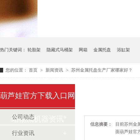
气瓶料架
货架系统
热门关键词：
轮胎架
隐藏式马桶架
网箱
金属托盘
浴缸架
您的位置：
首页
>
新闻资讯
>
苏州金属托盘生产厂家哪家好？
葫芦娃官方下载入口网
公司动态
站物流机器资讯
信息摘要：
目前苏州金属
面葫芦娃官
行业资讯