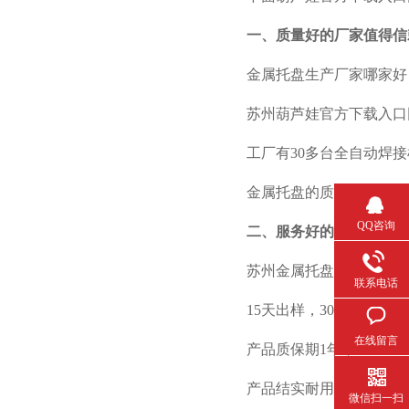
一、质量好的厂家值得
金属托盘生产厂家哪家好
苏州葫芦娃官方下载入口
工厂有
30
多台全自动焊接机器人
金属托盘的质量品质一直是
QQ咨询
二、服务好的厂家值得
苏州金属托盘生产厂家哪家好
联系电话
15
天出样，
30
天批量交付
在线留言
产品质保期
1
年；
产品结实耐用，设备能有
微信扫一扫