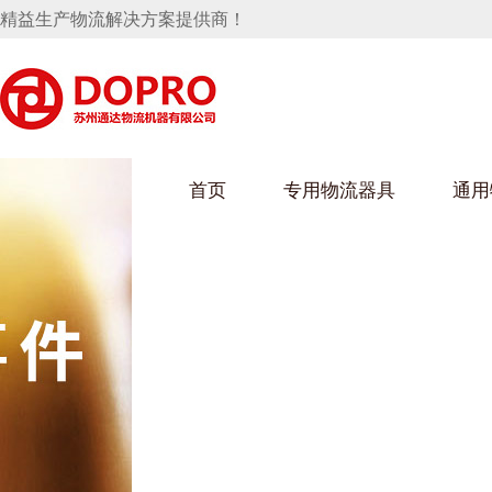
精益生产物流解决方案提供商！
首页
专用物流器具
通用
马桶水箱支架
UWAIN葫芦娃下载最污架
葫芦娃短视频
手推车
汽车行业
乌龟车/平台车
化纤纺织行业
托盘
保险杠料架
发动机料架
丝车/纺丝车
冲压件料架
仪表盘料架
料架
消声器料架
KD包装箱
网箱
卫浴行业
钢板箱
化工行业
架