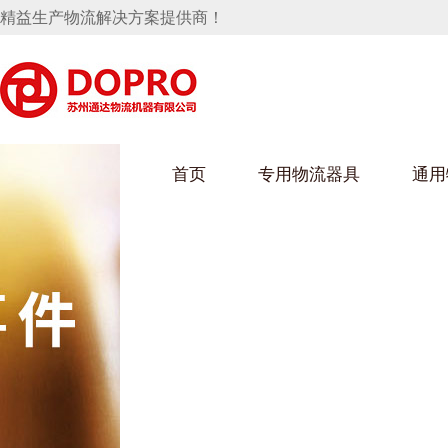
精益生产物流解决方案提供商！
首页
专用物流器具
通用
马桶水箱支架
UWAIN葫芦娃下载最污架
葫芦娃短视频
手推车
汽车行业
乌龟车/平台车
化纤纺织行业
托盘
保险杠料架
发动机料架
丝车/纺丝车
冲压件料架
仪表盘料架
料架
消声器料架
KD包装箱
网箱
卫浴行业
钢板箱
化工行业
架