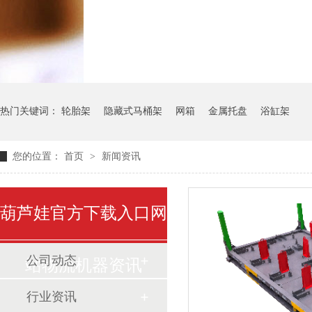
气瓶料架
货架系统
热门关键词：
轮胎架
隐藏式马桶架
网箱
金属托盘
浴缸架
您的位置：
首页
>
新闻资讯
葫芦娃官方下载入口网
公司动态
站物流机器资讯
行业资讯