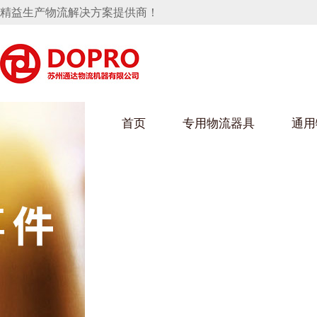
精益生产物流解决方案提供商！
首页
专用物流器具
通用
马桶水箱支架
UWAIN葫芦娃下载最污架
葫芦娃短视频
手推车
汽车行业
乌龟车/平台车
化纤纺织行业
托盘
保险杠料架
发动机料架
丝车/纺丝车
冲压件料架
仪表盘料架
料架
消声器料架
KD包装箱
网箱
卫浴行业
钢板箱
化工行业
架