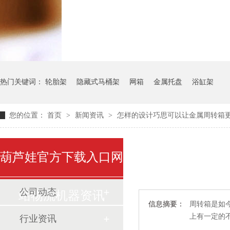
气瓶料架
货架系统
热门关键词：
轮胎架
隐藏式马桶架
网箱
金属托盘
浴缸架
您的位置：
首页
>
新闻资讯
>
怎样的设计巧思可以让金属周转箱更贴合
葫芦娃官方下载入口网
公司动态
站物流机器资讯
信息摘要：
周转箱是如今
上有一定的不同
行业资讯