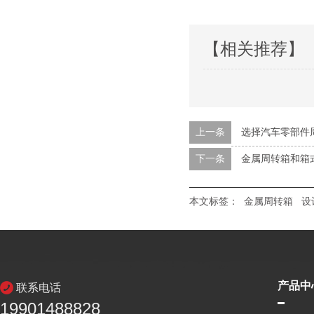
【相关推荐】
上一条
选择汽车零部件周
下一条
金属周转箱和箱式
本文标签：
金属周转箱
设
产品中
联系电话
19901488828