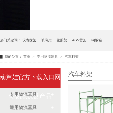
气瓶料架
货架系统
热门关键词：
仪表盘架
玻璃架
轮胎架
AGV货架
钢板箱
您的位置：
首页
>
专用物流器具
>
汽车料架
汽车料架
葫芦娃官方下载入口网
专用物流器具
站物流机器产品
通用物流器具