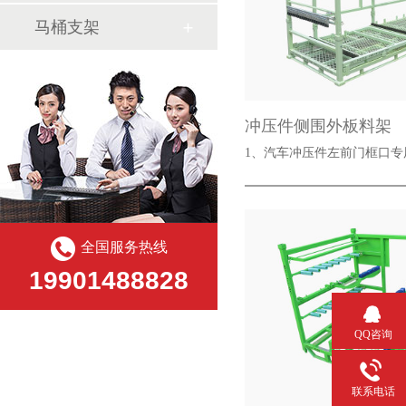
马桶支架
冲压件侧围外板料架
1、汽车冲压件左前门框口
全国服务热线
19901488828
QQ咨询
联系电话