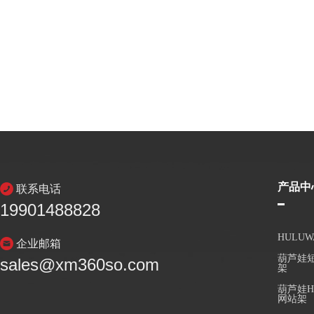
产品中
联系电话
19901488828
HULU
企业邮箱
葫芦娃短
sales@xm360so.com
架
葫芦娃H
网站架