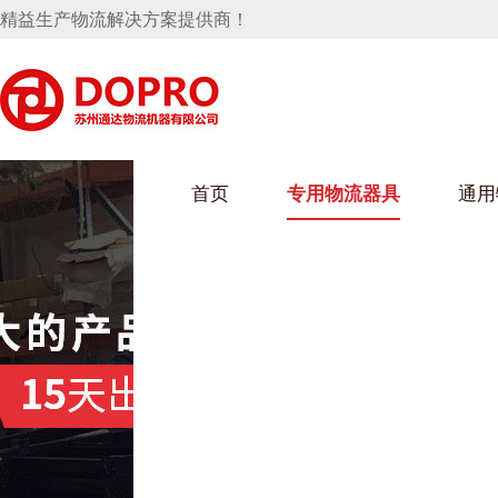
精益生产物流解决方案提供商！
首页
专用物流器具
通用
马桶水箱支架
UWAIN葫芦娃下载最污架
葫芦娃短视频
手推车
汽车行业
乌龟车/平台车
化纤纺织行业
托盘
保险杠料架
发动机料架
丝车/纺丝车
冲压件料架
仪表盘料架
料架
消声器料架
KD包装箱
网箱
卫浴行业
钢板箱
化工行业
架