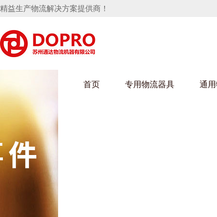
精益生产物流解决方案提供商！
首页
专用物流器具
通用
马桶水箱支架
UWAIN葫芦娃下载最污架
葫芦娃短视频
手推车
汽车行业
乌龟车/平台车
化纤纺织行业
托盘
保险杠料架
发动机料架
丝车/纺丝车
冲压件料架
仪表盘料架
料架
消声器料架
KD包装箱
网箱
卫浴行业
钢板箱
化工行业
架