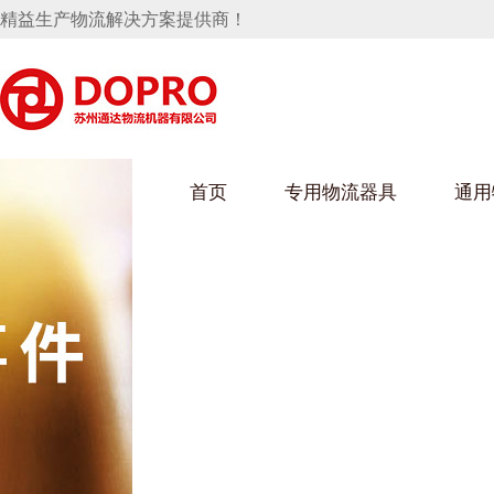
精益生产物流解决方案提供商！
首页
专用物流器具
通用
马桶水箱支架
UWAIN葫芦娃下载最污架
葫芦娃短视频
手推车
汽车行业
乌龟车/平台车
化纤纺织行业
托盘
保险杠料架
发动机料架
丝车/纺丝车
冲压件料架
仪表盘料架
料架
消声器料架
KD包装箱
网箱
卫浴行业
钢板箱
化工行业
架