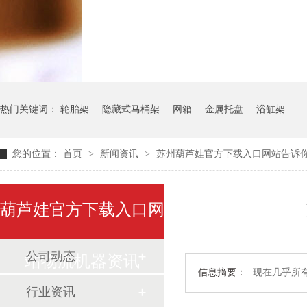
气瓶料架
货架系统
热门关键词：
轮胎架
隐藏式马桶架
网箱
金属托盘
浴缸架
您的位置：
首页
>
新闻资讯
>
苏州葫芦娃官方下载入口网站告诉
葫芦娃官方下载入口网
公司动态
站物流机器资讯
信息摘要：
现在几乎所有
行业资讯