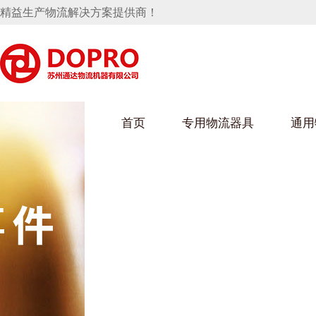
精益生产物流解决方案提供商！
首页
专用物流器具
通用
马桶水箱支架
UWAIN葫芦娃下载最污架
葫芦娃短视频
手推车
汽车行业
乌龟车/平台车
化纤纺织行业
托盘
保险杠料架
发动机料架
丝车/纺丝车
冲压件料架
仪表盘料架
料架
消声器料架
KD包装箱
网箱
卫浴行业
钢板箱
化工行业
架