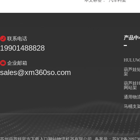
本文标签：
汽车料架
产品中
联系电话
19901488828
HULU
企业邮箱
葫芦娃短
sales@xm360so.com
架
葫芦娃H
网站架
通用物
马桶支
苏州葫芦娃官方下载入口网站物流机器有限公司
备案号：
苏ICP备20973