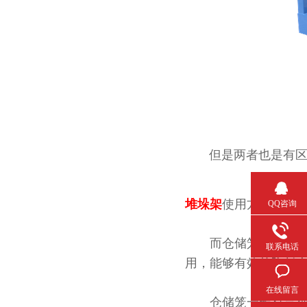
但是两者也是有区别
堆垛架
使用方便可靠
QQ咨询
而仓储笼是适用于一些小件
联系电话
用，能够有效的降低仓储
在线留言
仓储笼一般有三种