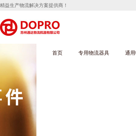
精益生产物流解决方案提供商！
首页
专用物流器具
通用
马桶水箱支架
UWAIN葫芦娃下载最污架
葫芦娃短视频
手推车
汽车行业
乌龟车/平台车
化纤纺织行业
托盘
保险杠料架
发动机料架
丝车/纺丝车
冲压件料架
仪表盘料架
料架
消声器料架
KD包装箱
网箱
卫浴行业
钢板箱
化工行业
架