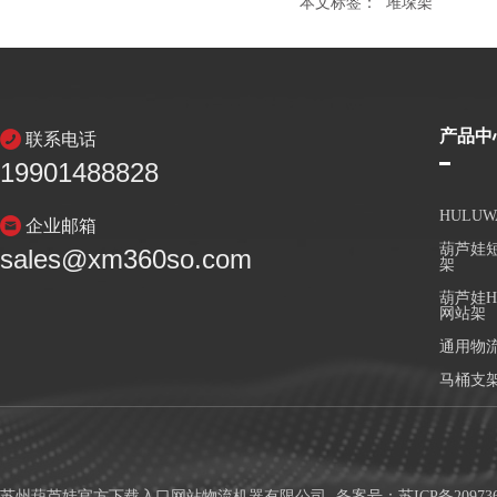
本文标签：
堆垛架
产品中
联系电话
19901488828
HULU
企业邮箱
葫芦娃短
sales@xm360so.com
架
葫芦娃H
网站架
通用物
马桶支
苏州葫芦娃官方下载入口网站物流机器有限公司
备案号：
苏ICP备20973