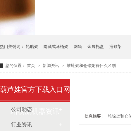
气瓶料架
货架系统
热门关键词：
轮胎架
隐藏式马桶架
网箱
金属托盘
浴缸架
您的位置：
首页
>
新闻资讯
>
堆垛架和仓储笼有什么区别
葫芦娃官方下载入口网
公司动态
站物流机器资讯
信息摘要：
堆垛架和仓储笼
行业资讯