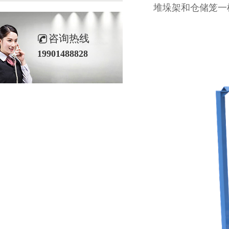
堆垛架和仓储笼一样都可以
咨询热线
19901488828