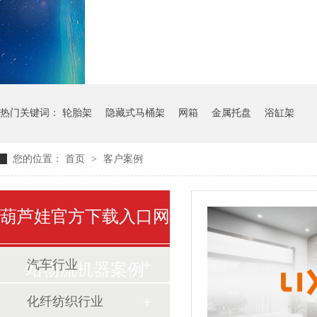
气瓶料架
货架系统
热门关键词：
轮胎架
隐藏式马桶架
网箱
金属托盘
浴缸架
您的位置：
首页
>
客户案例
葫芦娃官方下载入口网
汽车行业
站物流机器案例
化纤纺织行业