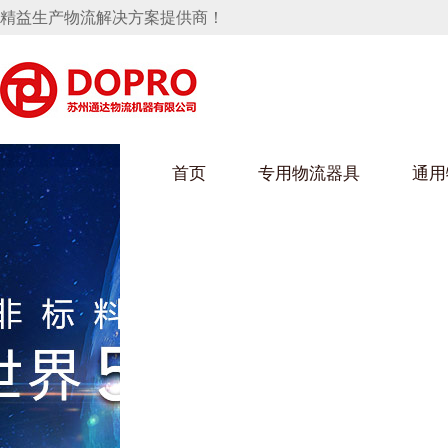
精益生产物流解决方案提供商！
首页
专用物流器具
通用
马桶水箱支架
UWAIN葫芦娃下载最污架
葫芦娃短视频
手推车
汽车行业
乌龟车/平台车
化纤纺织行业
托盘
保险杠料架
发动机料架
丝车/纺丝车
冲压件料架
仪表盘料架
料架
消声器料架
KD包装箱
网箱
卫浴行业
钢板箱
化工行业
架