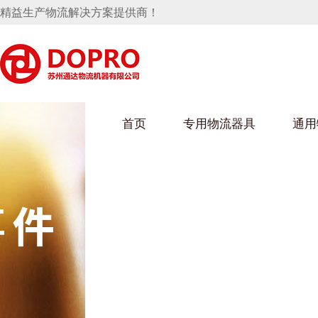
精益生产物流解决方案提供商！
首页
专用物流器具
通用
马桶水箱支架
UWAIN葫芦娃下载最污架
葫芦娃短视频
手推车
汽车行业
乌龟车/平台车
化纤纺织行业
托盘
保险杠料架
发动机料架
丝车/纺丝车
冲压件料架
仪表盘料架
料架
消声器料架
KD包装箱
网箱
卫浴行业
钢板箱
化工行业
架