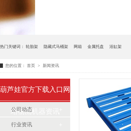
气瓶料架
货架系统
热门关键词：
轮胎架
隐藏式马桶架
网箱
金属托盘
浴缸架
您的位置：
首页
>
新闻资讯
葫芦娃官方下载入口网
公司动态
站物流机器资讯
行业资讯