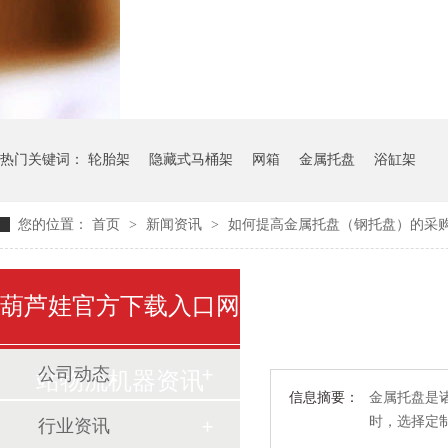
气瓶料架
货架系统
热门关键词：
轮胎架
隐藏式马桶架
网箱
金属托盘
浴缸架
您的位置：
首页
>
新闻资讯
>
如何提高金属托盘（钢托盘）的采
葫芦娃官方下载入口网
公司动态
站物流机器资讯
信息摘要：
金属托盘是诸
时，选择定
行业资讯