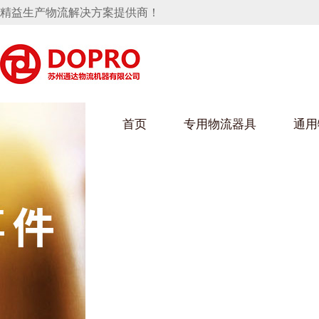
精益生产物流解决方案提供商！
首页
专用物流器具
通用
马桶水箱支架
UWAIN葫芦娃下载最污架
葫芦娃短视频
手推车
汽车行业
乌龟车/平台车
化纤纺织行业
托盘
保险杠料架
发动机料架
丝车/纺丝车
冲压件料架
仪表盘料架
料架
消声器料架
KD包装箱
网箱
卫浴行业
钢板箱
化工行业
架