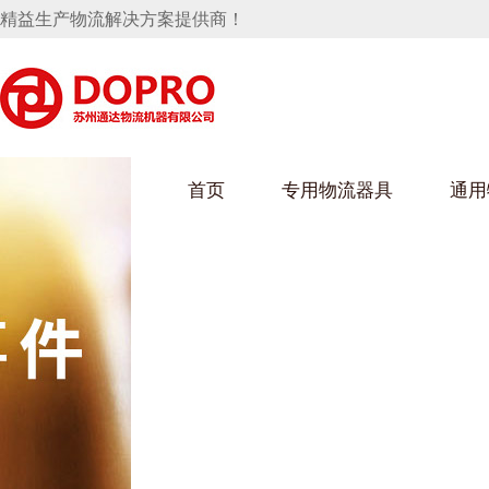
精益生产物流解决方案提供商！
首页
专用物流器具
通用
马桶水箱支架
UWAIN葫芦娃下载最污架
葫芦娃短视频
手推车
汽车行业
乌龟车/平台车
化纤纺织行业
托盘
保险杠料架
发动机料架
丝车/纺丝车
冲压件料架
仪表盘料架
料架
消声器料架
KD包装箱
网箱
卫浴行业
钢板箱
化工行业
架