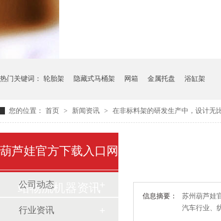
气瓶料架
货架系统
热门关键词：
轮胎架
隐藏式马桶架
网箱
金属托盘
浴缸架
您的位置：
首页
>
新闻资讯
>
在非标料架的研发生产中，设计无
葫芦娃官方下载入口网
公司动态
站物流机器资讯
信息摘要：
苏州葫芦娃官方
汽车行业
行业资讯