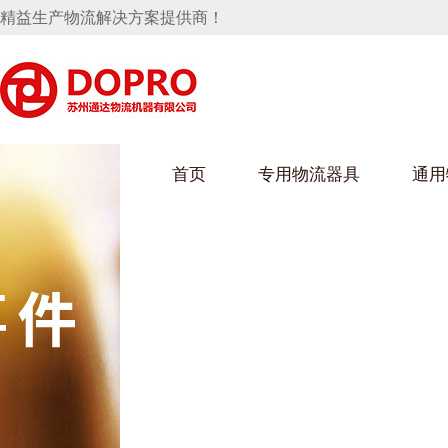
精益生产物流解决方案提供商！
首页
专用物流器具
通用
马桶水箱支架
UWAIN葫芦娃下载最污架
葫芦娃短视频
手推车
汽车行业
乌龟车/平台车
化纤纺织行业
托盘
保险杠料架
发动机料架
丝车/纺丝车
冲压件料架
仪表盘料架
料架
消声器料架
KD包装箱
网箱
卫浴行业
钢板箱
化工行业
架