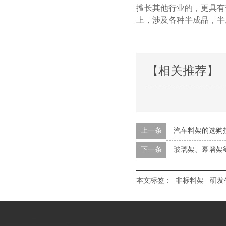
擅长其他行业的，更具
上，涉及各种半成品
【相关推荐】
上一条
汽车料架的选购
下一条
玻璃架、幕墙
本文标签：
非标料架
研发