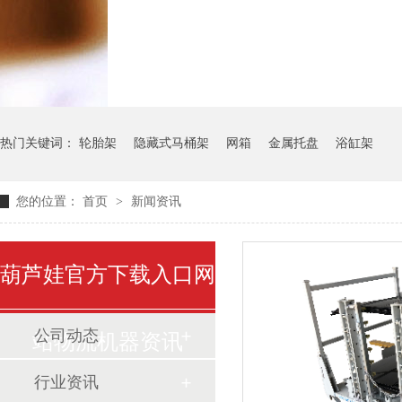
气瓶料架
货架系统
热门关键词：
轮胎架
隐藏式马桶架
网箱
金属托盘
浴缸架
您的位置：
首页
>
新闻资讯
葫芦娃官方下载入口网
公司动态
站物流机器资讯
行业资讯