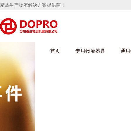
精益生产物流解决方案提供商！
首页
专用物流器具
通用
马桶水箱支架
UWAIN葫芦娃下载最污架
葫芦娃短视频
手推车
汽车行业
乌龟车/平台车
化纤纺织行业
托盘
保险杠料架
发动机料架
丝车/纺丝车
冲压件料架
仪表盘料架
料架
消声器料架
KD包装箱
网箱
卫浴行业
钢板箱
化工行业
架